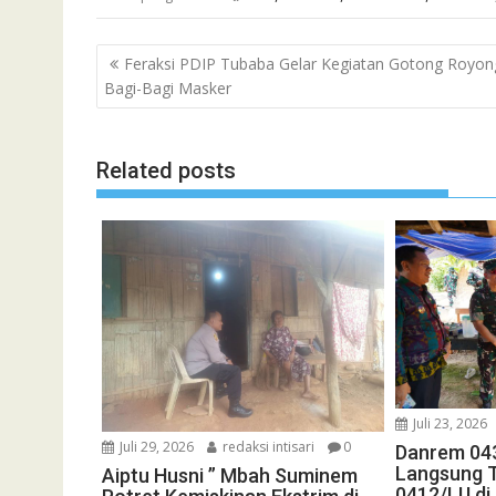
Navigasi
Feraksi PDIP Tubaba Gelar Kegiatan Gotong Royon
pos
Bagi-Bagi Masker
Related posts
Juli 23, 2026
Juli 29, 2026
redaksi intisari
0
Danrem 04
Langsung 
Aiptu Husni ” Mbah Suminem
0412/LU di