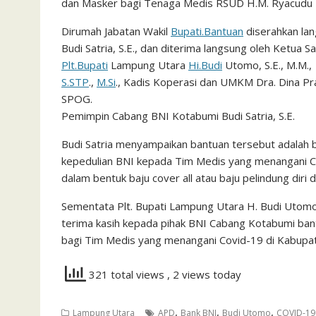
dan Masker bagi Tenaga Medis RSUD H.M. Ryacudu K
Dirumah Jabatan Wakil
Bupati.Bantuan
diserahkan la
Budi Satria, S.E., dan diterima langsung oleh Ketu
Plt.Bupati
Lampung Utara
Hi.Budi
Utomo, S.E., M.M.,
S.STP
.,
M.Si
., Kadis Koperasi dan UMKM Dra. Dina Praw
SPOG.
Pemimpin Cabang BNI Kotabumi Budi Satria, S.E.
Budi Satria menyampaikan bantuan tersebut adalah b
kepedulian BNI kepada Tim Medis yang menangani C
dalam bentuk baju cover all atau baju pelindung diri
Sementata Plt. Bupati Lampung Utara H. Budi Utomo
terima kasih kepada pihak BNI Cabang Kotabumi bant
bagi Tim Medis yang menangani Covid-19 di Kabupa
321 total views
, 2 views today
,
,
,
Lampung Utara
APD
Bank BNI
Budi Utomo
COVID-19