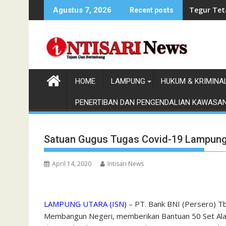
Skip
Tegur Tet
Agustus 7, 2026
Recent posts
to
content
HOME
LAMPUNG
HUKUM & KRIMINA
PENERTIBAN DAN PENGENDALIAN KAWASA
Satuan Gugus Tugas Covid-19 Lampung 
April 14, 2020
Intisari News
LAMPUNG UTARA (ISN)
– PT. Bank BNI (Persero) T
Membangun Negeri, memberikan Bantuan 50 Set Alat P