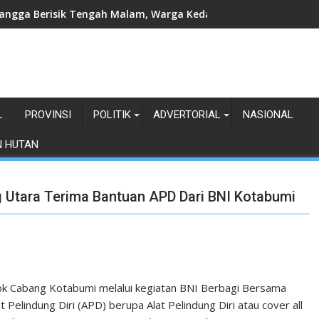
angga Berisik Tengah Malam, Warga Kedamaian Klaim Diteror
L
PROVINSI
POLITIK
ADVERTORIAL
NASIONAL
N HUTAN
Utara Terima Bantuan APD Dari BNI Kotabumi
bk Cabang Kotabumi melalui kegiatan BNI Berbagi Bersama
elindung Diri (APD) berupa Alat Pelindung Diri atau cover all