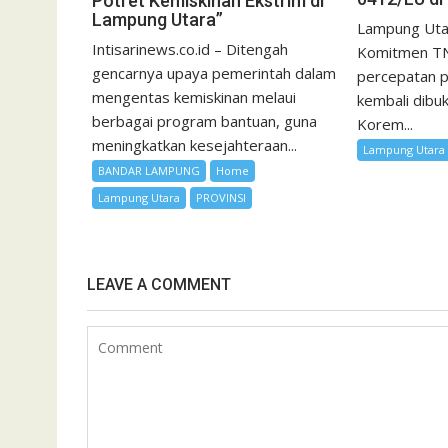
Potret Kemiskinan Ekstrim di
Lampung Utara”
Lampung Utara
Intisarinews.co.id – Ditengah
Komitmen TN
gencarnya upaya pemerintah dalam
percepatan 
mengentas kemiskinan melaui
kembali dibu
berbagai program bantuan, guna
Korem...
meningkatkan kesejahteraan...
Lampung Utara
BANDAR LAMPUNG
Home
Lampung Utara
PROVINSI
LEAVE A COMMENT