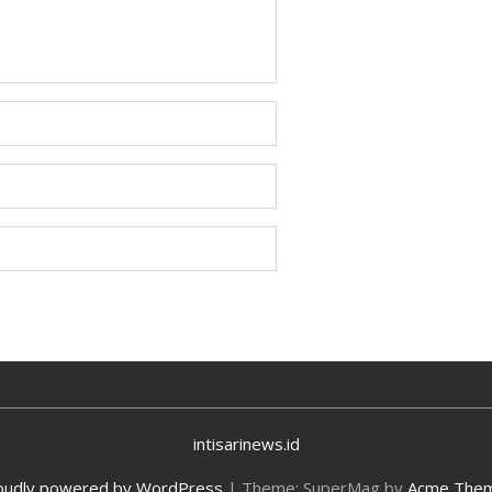
intisarinews.id
oudly powered by WordPress
|
Theme: SuperMag by
Acme The