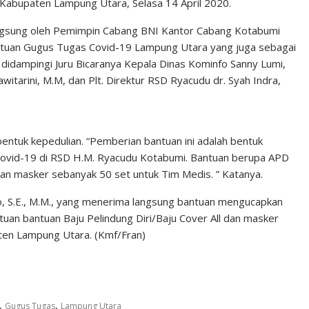
abupaten Lampung Utara, Selasa 14 April 2020.
ngsung oleh Pemimpin Cabang BNI Kantor Cabang Kotabumi
a Satuan Gugus Tugas Covid-19 Lampung Utara yang juga sebagai
 didampingi Juru Bicaranya Kepala Dinas Kominfo Sanny Lumi,
itarini, M.M, dan Plt. Direktur RSD Ryacudu dr. Syah Indra,
entuk kepedulian. “Pemberian bantuan ini adalah bentuk
ovid-19 di RSD H.M. Ryacudu Kotabumi. Bantuan berupa APD
 dan masker sebanyak 50 set untuk Tim Medis. ” Katanya.
, S.E., M.M., yang menerima langsung bantuan mengucapkan
uan bantuan Baju Pelindung Diri/Baju Cover All dan masker
ten Lampung Utara. (Kmf/Fran)
,
,
Gugus Tugas
Lampung Utara