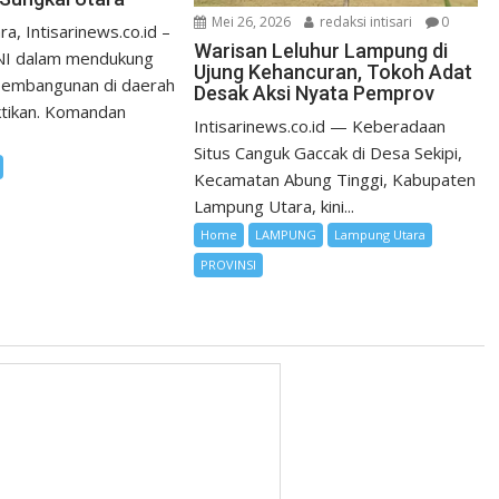
Mei 26, 2026
redaksi intisari
0
, Intisarinews.co.id –
Warisan Leluhur Lampung di
I dalam mendukung
Ujung Kehancuran, Tokoh Adat
pembangunan di daerah
Desak Aksi Nyata Pemprov
ktikan. Komandan
Intisarinews.co.id — Keberadaan
Situs Canguk Gaccak di Desa Sekipi,
Kecamatan Abung Tinggi, Kabupaten
Lampung Utara, kini...
Home
LAMPUNG
Lampung Utara
PROVINSI