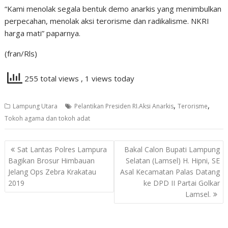
“Kami menolak segala bentuk demo anarkis yang menimbulkan
perpecahan, menolak aksi terorisme dan radikalisme. NKRI
harga mati” paparnya.
(fran/Rls)
255 total views
, 1 views today
,
,
Lampung Utara
Pelantikan Presiden RI.Aksi Anarkis
Terorisme
Tokoh agama dan tokoh adat
Navigasi
Sat Lantas Polres Lampura
Bakal Calon Bupati Lampung
pos
Bagikan Brosur Himbauan
Selatan (Lamsel) H. Hipni, SE
Jelang Ops Zebra Krakatau
Asal Kecamatan Palas Datang
2019
ke DPD II Partai Golkar
Lamsel.