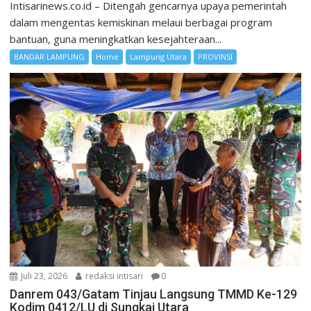
Intisarinews.co.id – Ditengah gencarnya upaya pemerintah
dalam mengentas kemiskinan melaui berbagai program
bantuan, guna meningkatkan kesejahteraan...
BANDAR LAMPUNG
Home
Lampung Utara
PROVINSI
Juli 23, 2026
redaksi intisari
0
Danrem 043/Gatam Tinjau Langsung TMMD Ke-129
Kodim 0412/LU di Sungkai Utara