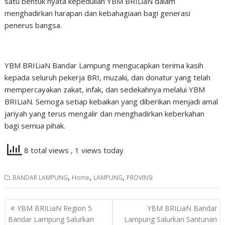
satu bentuk nyata kepedulian YBM BRILiaN dalam
menghadirkan harapan dan kebahagiaan bagi generasi
penerus bangsa.
YBM BRILiaN Bandar Lampung mengucapkan terima kasih
kepada seluruh pekerja BRI, muzaki, dan donatur yang telah
mempercayakan zakat, infak, dan sedekahnya melalui YBM
BRILiaN. Semoga setiap kebaikan yang diberikan menjadi amal
jariyah yang terus mengalir dan menghadirkan keberkahan
bagi semua pihak.
8 total views
, 1 views today
,
,
,
BANDAR LAMPUNG
Home
LAMPUNG
PROVINSI
Navigasi
YBM BRILiaN Region 5
YBM BRILiaN Bandar
pos
Bandar Lampung Salurkan
Lampung Salurkan Santunan