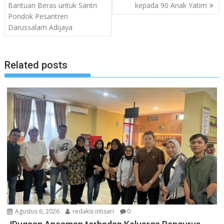
Bantuan Beras untuk Santri
kepada 90 Anak Yatim
Pondok Pesantren
Darussalam Adijaya
Related posts
Agustus 6, 2026
redaksi intisari
0