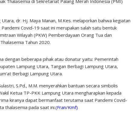
ak Thalasemia di Sekretariat Palang Merah Indonesia (PMI)
Utara, dr. Hj. Maya Manan, M.Kes. melaporkan bahwa kegiatan
 Pandemi Covid-19 saat ini merupakan salah satu bentuk
emitraan Wilayah (PKW) Pemberdayaan Orang Tua dan
 Thalasemia Tahun 2020.
ama dengan beberapa pihak atau donatur yaitu: Pemerintah
upaten Lampung Utara, Tangan Berbagi Lampung Utara,
um’at Berbagi Lampung Utara.
lastri, S.Pd., M.M. menyerahkan bantuan secara simbolis
 Wakil Ketua TP-PKK Lampung Utara mengharapkan kepada
rima kiranya dapat bermanfaat terutama saat Pandemi Covid-
a thalasemia pada saat ini.
(Fran/Kmf)