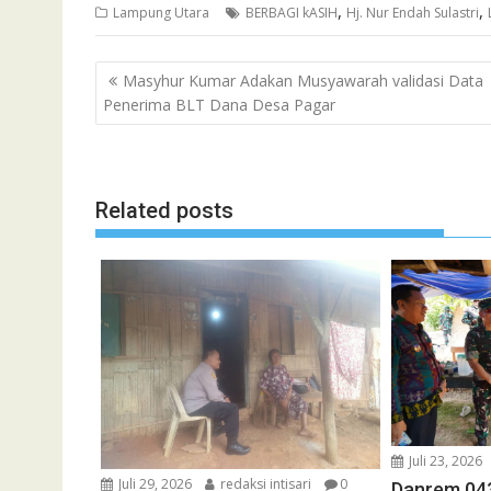
,
,
Lampung Utara
BERBAGI kASIH
Hj. Nur Endah Sulastri
Navigasi
Masyhur Kumar Adakan Musyawarah validasi Data
pos
Penerima BLT Dana Desa Pagar
Related posts
Juli 23, 2026
Juli 29, 2026
redaksi intisari
0
Danrem 04