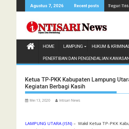
Skip
Bupati El
Agustus 7, 2026
Recent posts
to
content
HOME
LAMPUNG
HUKUM & KRIMINA
PENERTIBAN DAN PENGENDALIAN KAWASA
Ketua TP-PKK Kabupaten Lampung Utara, 
Kegiatan Berbagi Kasih
Mei 13, 2020
Intisari News
LAMPUNG UTARA (ISN)
– Wakil Ketua TP-PKK Kabupa