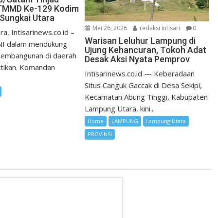
TMMD Ke-129 Kodim
 Sungkai Utara
Mei 26, 2026
redaksi intisari
0
, Intisarinews.co.id –
Warisan Leluhur Lampung di
I dalam mendukung
Ujung Kehancuran, Tokoh Adat
pembangunan di daerah
Desak Aksi Nyata Pemprov
ktikan. Komandan
Intisarinews.co.id — Keberadaan
Situs Canguk Gaccak di Desa Sekipi,
Kecamatan Abung Tinggi, Kabupaten
Lampung Utara, kini...
Home
LAMPUNG
Lampung Utara
PROVINSI