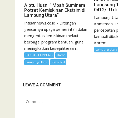
Langsung 
Aiptu Husni ” Mbah Suminem
0412/LU di
Potret Kemiskinan Ekstrim di
Lampung Utara”
Lampung Utara
Intisarinews.co.id – Ditengah
Komitmen TN
gencarnya upaya pemerintah dalam
percepatan 
mengentas kemiskinan melaui
kembali dibu
berbagai program bantuan, guna
Korem...
meningkatkan kesejahteraan...
Lampung Utara
BANDAR LAMPUNG
Home
Lampung Utara
PROVINSI
LEAVE A COMMENT