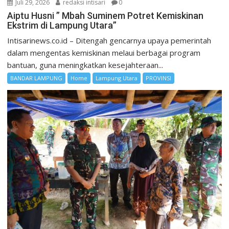
Juli 29, 2026
redaksi intisari
0
Aiptu Husni ” Mbah Suminem Potret Kemiskinan
Ekstrim di Lampung Utara”
Intisarinews.co.id – Ditengah gencarnya upaya pemerintah
dalam mengentas kemiskinan melaui berbagai program
bantuan, guna meningkatkan kesejahteraan...
BANDAR LAMPUNG
Home
Lampung Utara
PROVINSI