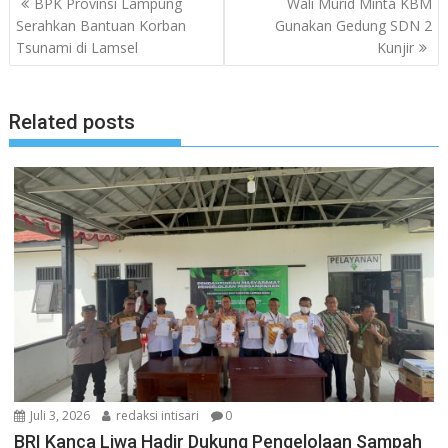
BPK Provinsi Lampung
Wali Murid Minta KBM
pos
Serahkan Bantuan Korban
Gunakan Gedung SDN 2
Tsunami di Lamsel
Kunjir
Related posts
Juli 3, 2026
redaksi intisari
0
BRI Kanca Liwa Hadir Dukung Pengelolaan Sampah